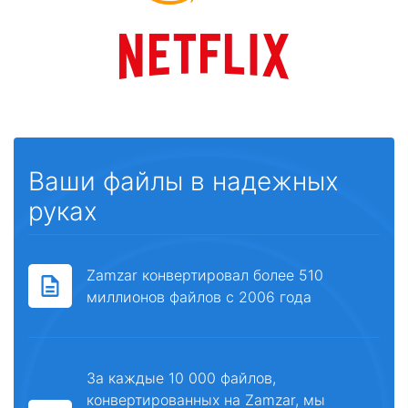
Ваши файлы в надежных
руках
Zamzar конвертировал более 510
миллионов файлов с 2006 года
За каждые 10 000 файлов,
конвертированных на Zamzar, мы