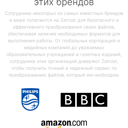
этих брендов
Сотрудники некоторых из самых известных брендов
в мире полагаются на Zamzar для безопасного и
эффективного преобразования своих файлов,
обеспечивая наличие необходимых форматов для
выполнения работы. От глобальных корпораций и
медийных компаний до уважаемых
образовательных учреждений и газетных изданий,
сотрудники этих организаций доверяют Zamzar,
чтобы получить точный и надежный сервис по
преобразованию файлов, который им необходим.