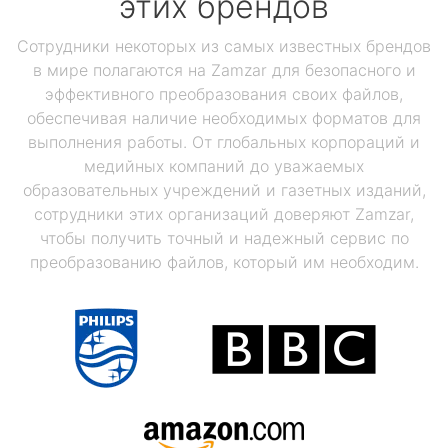
этих брендов
Сотрудники некоторых из самых известных брендов
в мире полагаются на Zamzar для безопасного и
эффективного преобразования своих файлов,
обеспечивая наличие необходимых форматов для
выполнения работы. От глобальных корпораций и
медийных компаний до уважаемых
образовательных учреждений и газетных изданий,
сотрудники этих организаций доверяют Zamzar,
чтобы получить точный и надежный сервис по
преобразованию файлов, который им необходим.