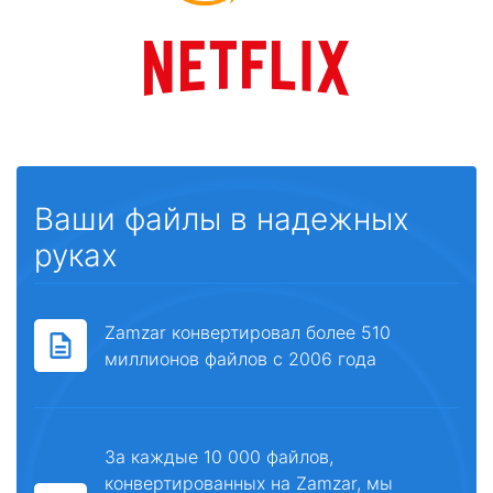
Ваши файлы в надежных
руках
Zamzar конвертировал более 510
миллионов файлов с 2006 года
За каждые 10 000 файлов,
конвертированных на Zamzar, мы