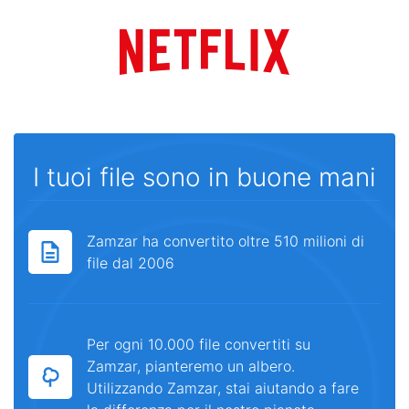
I tuoi file sono in buone mani
Zamzar ha convertito oltre 510 milioni di
file dal 2006
Per ogni 10.000 file convertiti su
Zamzar, pianteremo un albero.
Utilizzando Zamzar, stai aiutando a fare