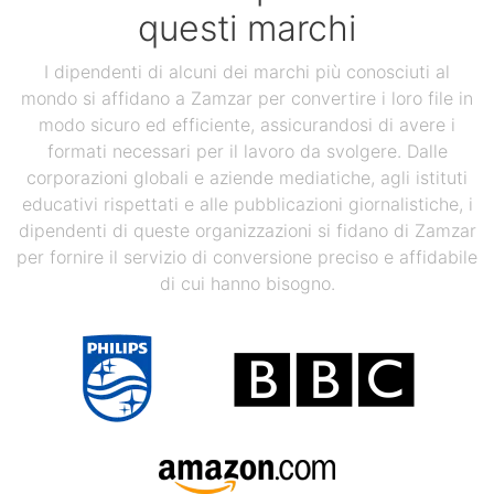
questi marchi
I dipendenti di alcuni dei marchi più conosciuti al
mondo si affidano a Zamzar per convertire i loro file in
modo sicuro ed efficiente, assicurandosi di avere i
formati necessari per il lavoro da svolgere. Dalle
corporazioni globali e aziende mediatiche, agli istituti
educativi rispettati e alle pubblicazioni giornalistiche, i
dipendenti di queste organizzazioni si fidano di Zamzar
per fornire il servizio di conversione preciso e affidabile
di cui hanno bisogno.