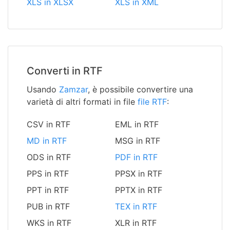
XLS in XLSX
XLS in XML
Converti in RTF
Usando
Zamzar
, è possibile convertire una
varietà di altri formati in file
file RTF
:
CSV in RTF
EML in RTF
MD in RTF
MSG in RTF
ODS in RTF
PDF in RTF
PPS in RTF
PPSX in RTF
PPT in RTF
PPTX in RTF
PUB in RTF
TEX in RTF
WKS in RTF
XLR in RTF