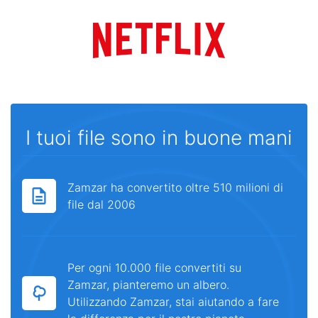
I tuoi file sono in buone mani
Zamzar ha convertito oltre 510 milioni di
file dal 2006
Per ogni 10.000 file convertiti su
Zamzar, pianteremo un albero.
Utilizzando Zamzar, stai aiutando a fare