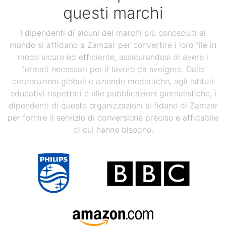
questi marchi
I dipendenti di alcuni dei marchi più conosciuti al
mondo si affidano a Zamzar per convertire i loro file in
modo sicuro ed efficiente, assicurandosi di avere i
formati necessari per il lavoro da svolgere. Dalle
corporazioni globali e aziende mediatiche, agli istituti
educativi rispettati e alle pubblicazioni giornalistiche, i
dipendenti di queste organizzazioni si fidano di Zamzar
per fornire il servizio di conversione preciso e affidabile
di cui hanno bisogno.