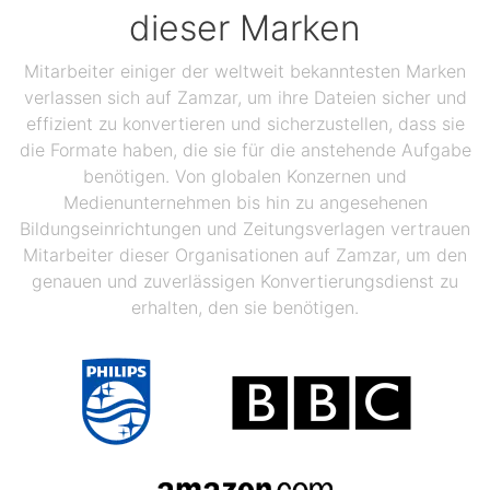
dieser Marken
Mitarbeiter einiger der weltweit bekanntesten Marken
verlassen sich auf Zamzar, um ihre Dateien sicher und
effizient zu konvertieren und sicherzustellen, dass sie
die Formate haben, die sie für die anstehende Aufgabe
benötigen. Von globalen Konzernen und
Medienunternehmen bis hin zu angesehenen
Bildungseinrichtungen und Zeitungsverlagen vertrauen
Mitarbeiter dieser Organisationen auf Zamzar, um den
genauen und zuverlässigen Konvertierungsdienst zu
erhalten, den sie benötigen.