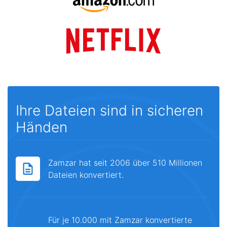
Ihre Dateien sind in sicheren
Händen
Zamzar hat seit 2006 über 510 Millionen
Dateien konvertiert.
Für je 10.000 mit Zamzar konvertierte