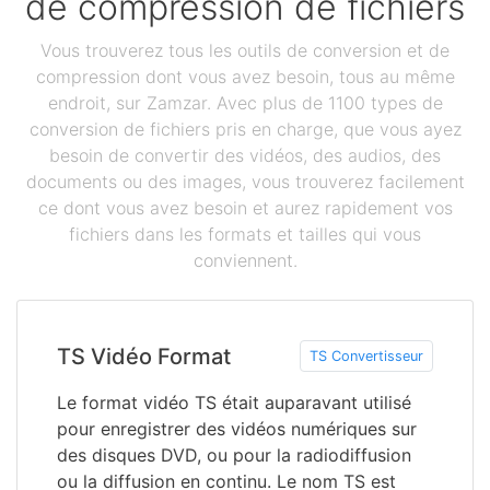
de compression de fichiers
Vous trouverez tous les outils de conversion et de
compression dont vous avez besoin, tous au même
endroit, sur Zamzar. Avec plus de 1100 types de
conversion de fichiers pris en charge, que vous ayez
besoin de convertir des vidéos, des audios, des
documents ou des images, vous trouverez facilement
ce dont vous avez besoin et aurez rapidement vos
fichiers dans les formats et tailles qui vous
conviennent.
TS Vidéo Format
TS Convertisseur
Le format vidéo TS était auparavant utilisé
pour enregistrer des vidéos numériques sur
des disques DVD, ou pour la radiodiffusion
ou la diffusion en continu. Le nom TS est