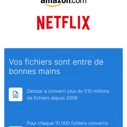
Vos fichiers sont entre de
bonnes mains
Zamzar a converti plus de 510 millions
de fichiers depuis 2006
Pour chaque 10 000 fichiers convertis