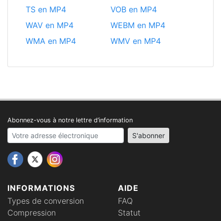
TS en MP4
VOB en MP4
WAV en MP4
WEBM en MP4
WMA en MP4
WMV en MP4
Abonnez-vous à notre lettre d’information
Your email address
S'abonner
INFORMATIONS
AIDE
Types de conversion
FAQ
Compression
Statut