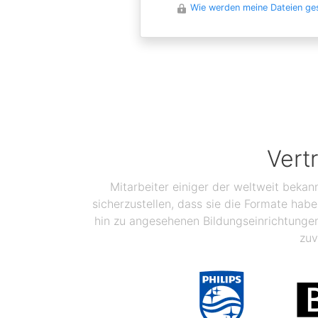
Wie werden meine Dateien ge
Vert
Mitarbeiter einiger der weltweit bekan
sicherzustellen, dass sie die Formate ha
hin zu angesehenen Bildungseinrichtunge
zuv