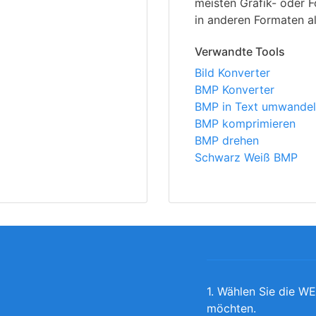
meisten Grafik- oder
in anderen Formaten a
Verwandte Tools
Bild Konverter
BMP Konverter
BMP in Text umwande
BMP komprimieren
BMP drehen
Schwarz Weiß BMP
1. Wählen Sie die WE
möchten.