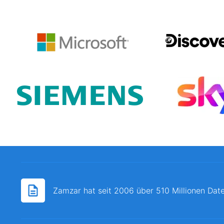
Zamzar hat seit 2006 über 510 Millionen Date