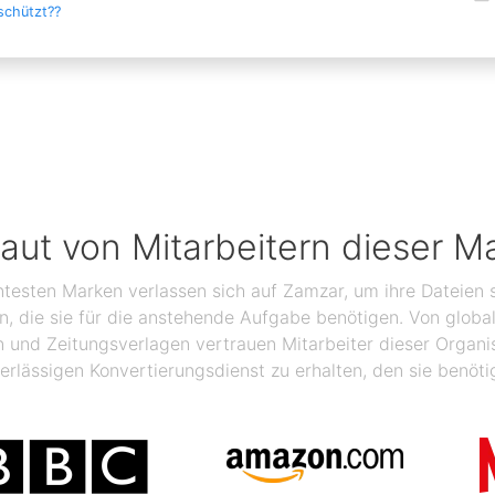
schützt??
raut von Mitarbeitern dieser M
ntesten Marken verlassen sich auf Zamzar, um ihre Dateien s
ben, die sie für die anstehende Aufgabe benötigen. Von glo
n und Zeitungsverlagen vertrauen Mitarbeiter dieser Organ
erlässigen Konvertierungsdienst zu erhalten, den sie benöti