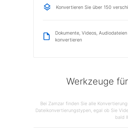
Konvertieren Sie über 150 versc
Dokumente, Videos, Audiodateien 
konvertieren
Werkzeuge für
Bei Zamzar finden Sie alle Konvertierun
Dateikonvertierungstypen, egal ob Sie Vid
bald I