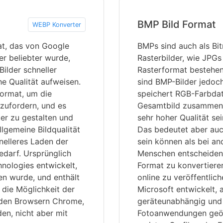
BMP Bild Format
WEBP Konverter
at, das von Google
BMPs sind auch als Bi
er beliebter wurde,
Rasterbilder, wie JPGs
ilder schneller
Rasterformat bestehe
e Qualität aufweisen.
sind BMP-Bilder jedoc
ormat, um die
speichert RGB-Farbdate
zufordern, und es
Gesamtbild zusammens
er zu gestalten und
sehr hoher Qualität se
llgemeine Bildqualität
Das bedeutet aber auc
nelleres Laden der
sein können als bei an
edarf. Ursprünglich
Menschen entscheiden s
ologies entwickelt,
Format zu konvertiere
n wurde, und enthält
online zu veröffentlic
 die Möglichkeit der
Microsoft entwickelt,
 den Browsern Chrome,
geräteunabhängig und
en, nicht aber mit
Fotoanwendungen geöf