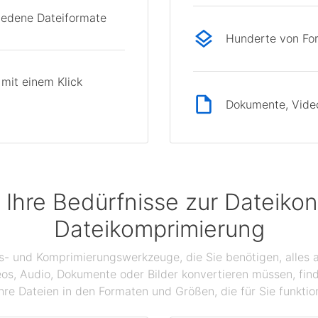
hiedene Dateiformate
Hunderte von Fo
mit einem Klick
Dokumente, Videos
 Ihre Bedürfnisse zur Dateikon
Dateikomprimierung
gs- und Komprimierungswerkzeuge, die Sie benötigen, alles a
eos, Audio, Dokumente oder Bilder konvertieren müssen, find
hre Dateien in den Formaten und Größen, die für Sie funktio