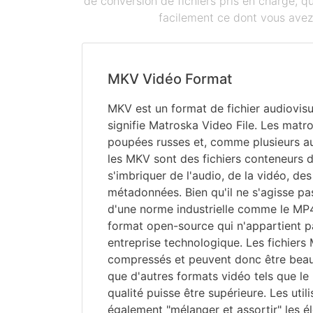
de conversion de fichiers pris en charge, 
facilement ce dont vous avez 
MKV Vidéo Format
MKV est un format de fichier audiovis
signifie Matroska Video File. Les matr
poupées russes et, comme plusieurs au
les MKV sont des fichiers conteneurs 
s'imbriquer de l'audio, de la vidéo, des
métadonnées. Bien qu'il ne s'agisse p
d'une norme industrielle comme le MP4
format open-source qui n'appartient p
entreprise technologique. Les fichiers
compressés et peuvent donc être bea
que d'autres formats vidéo tels que le
qualité puisse être supérieure. Les util
également "mélanger et assortir" les é