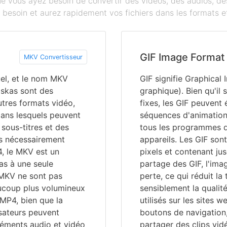
que vous ayez besoin de convertir des vidéos, des audios, 
besoin et aurez rapidement vos fichiers dans les formats et
GIF Image Format
MKV Convertisseur
uel, et le nom MKV
GIF signifie Graphical
oskas sont des
graphique). Bien qu'il 
tres formats vidéo,
fixes, les GIF peuvent
dans lesquels peuvent
séquences d'animation 
 sous-titres et des
tous les programmes d
as nécessairement
appareils. Les GIF so
, le MKV est un
pixels et contenant jus
as à une seule
partage des GIF, l'ima
 MKV ne sont pas
perte, ce qui réduit la 
ucoup plus volumineux
sensiblement la qualit
 MP4, bien que la
utilisés sur les sites 
isateurs peuvent
boutons de navigation,
léments audio et vidéo
partager des clips vid