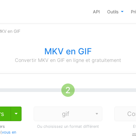
API
Outils
Pr
MKV en GIF
MKV en GIF
Convertir MKV en GIF en ligne et gratuitement
rs
Co
Toggle Dropdown
ers
Ou choisissez un format différent
E
 (
vous en