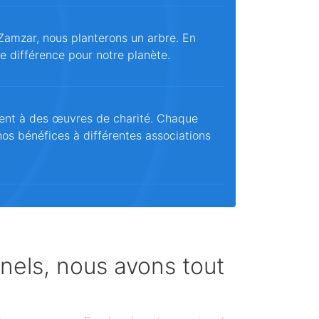
Zamzar, nous planterons un arbre. En
ne différence pour notre planète.
ent à des œuvres de charité. Chaque
os bénéfices à différentes associations
nnels, nous avons tout