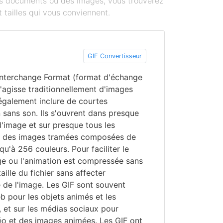
des documents ou des images, vous trouverez
 tailles qui vous conviennent.
GIF Convertisseur
 Interchange Format (format d'échange
s'agisse traditionnellement d'images
 également inclure de courtes
sans son. Ils s'ouvrent dans presque
'image et sur presque tous les
nt des images tramées composées de
qu'à 256 couleurs. Pour faciliter le
ge ou l'animation est compressée sans
taille du fichier sans affecter
é de l'image. Les GIF sont souvent
web pour les objets animés et les
 et sur les médias sociaux pour
éo et des images animées. Les GIF ont