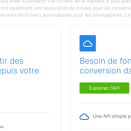
s aider à convertir vos fichiers de la manière la plus prat
ffrons également une application de bureau pour les conversi
ersions de fichiers automatisées pour les développeurs. Le c
ir des
Besoin de fon
epuis votre
conversion da
Explorez l'API
Une API simple po
au