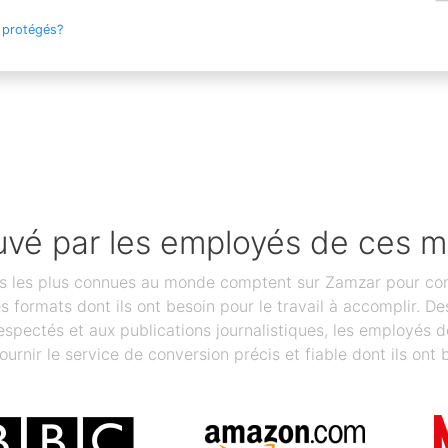
 protégés?
vé par les employés de ces 
les plus connues au monde comptent sur Zamzar pour conver
des formats dont ils ont besoin pour le travail à accomplir.
spectés et aux publications journalistiques, les employés 
ournir le service de conversion précis et fiable dont ils ont 