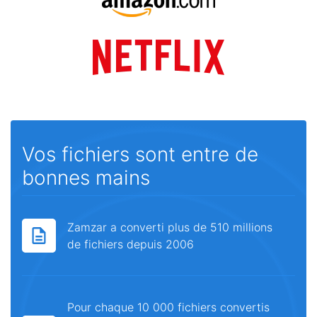
Vos fichiers sont entre de
bonnes mains
Zamzar a converti plus de 510 millions
de fichiers depuis 2006
Pour chaque 10 000 fichiers convertis