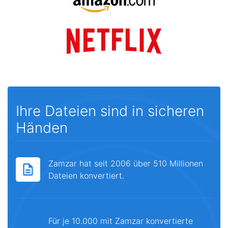
Ihre Dateien sind in sicheren
Händen
Zamzar hat seit 2006 über 510 Millionen
Dateien konvertiert.
Für je 10.000 mit Zamzar konvertierte