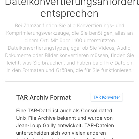
Dateikonvertierungsanforde
entsprechen
Bei Zamzar finden Sie alle Konvertierungs- und
Komprimierungswerkzeuge, die Sie benötigen, alles an
einem Ort. Mit über 1100 unterstützten
Dateikonvertierungstypen, egal ob Sie Videos, Audio,
Dokumente oder Bilder konvertieren müssen, finden Sie
leicht, was Sie brauchen, und haben bald Ihre Dateien
in den Formaten und Größen, die für Sie funktionieren.
TAR Archiv Format
TAR Konverter
Eine TAR-Datei ist auch als Consolidated
Unix File Archive bekannt und wurde von
Jean-Loup Gailly entwickelt. TAR-Dateien
unterscheiden sich von vielen anderen