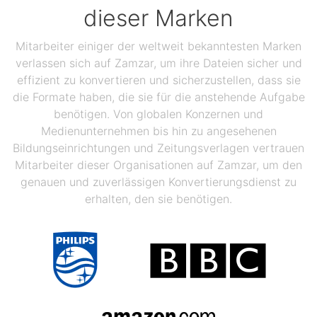
dieser Marken
Mitarbeiter einiger der weltweit bekanntesten Marken
verlassen sich auf Zamzar, um ihre Dateien sicher und
effizient zu konvertieren und sicherzustellen, dass sie
die Formate haben, die sie für die anstehende Aufgabe
benötigen. Von globalen Konzernen und
Medienunternehmen bis hin zu angesehenen
Bildungseinrichtungen und Zeitungsverlagen vertrauen
Mitarbeiter dieser Organisationen auf Zamzar, um den
genauen und zuverlässigen Konvertierungsdienst zu
erhalten, den sie benötigen.