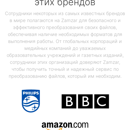
этих брендов
Сотрудники некоторых из самых известных брендов
в мире полагаются на Zamzar для безопасного и
эффективного преобразования своих файлов,
обеспечивая наличие необходимых форматов для
выполнения работы. От глобальных корпораций и
медийных компаний до уважаемых
образовательных учреждений и газетных изданий,
сотрудники этих организаций доверяют Zamzar,
чтобы получить точный и надежный сервис по
преобразованию файлов, который им необходим.