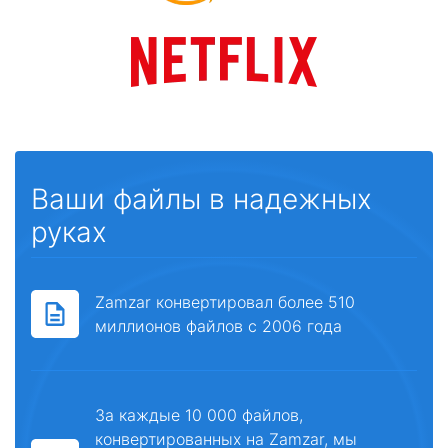
Ваши файлы в надежных
руках
Zamzar конвертировал более 510
миллионов файлов с 2006 года
За каждые 10 000 файлов,
конвертированных на Zamzar, мы