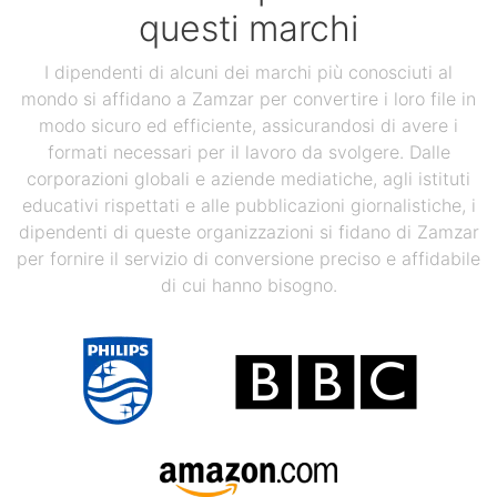
questi marchi
I dipendenti di alcuni dei marchi più conosciuti al
mondo si affidano a Zamzar per convertire i loro file in
modo sicuro ed efficiente, assicurandosi di avere i
formati necessari per il lavoro da svolgere. Dalle
corporazioni globali e aziende mediatiche, agli istituti
educativi rispettati e alle pubblicazioni giornalistiche, i
dipendenti di queste organizzazioni si fidano di Zamzar
per fornire il servizio di conversione preciso e affidabile
di cui hanno bisogno.