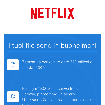
I tuoi file sono in buone mani
Zamzar ha convertito oltre 510 milioni di
file dal 2006
Per ogni 10.000 file convertiti su
Zamzar, pianteremo un albero.
Utilizzando Zamzar, stai aiutando a fare