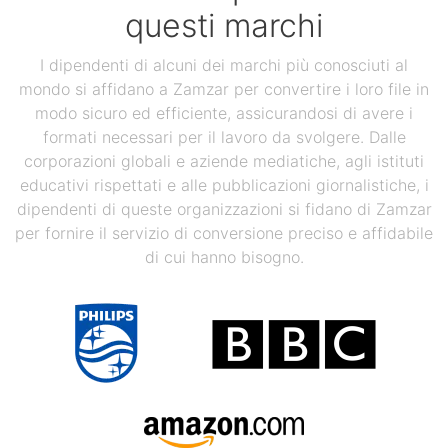
questi marchi
I dipendenti di alcuni dei marchi più conosciuti al
mondo si affidano a Zamzar per convertire i loro file in
modo sicuro ed efficiente, assicurandosi di avere i
formati necessari per il lavoro da svolgere. Dalle
corporazioni globali e aziende mediatiche, agli istituti
educativi rispettati e alle pubblicazioni giornalistiche, i
dipendenti di queste organizzazioni si fidano di Zamzar
per fornire il servizio di conversione preciso e affidabile
di cui hanno bisogno.