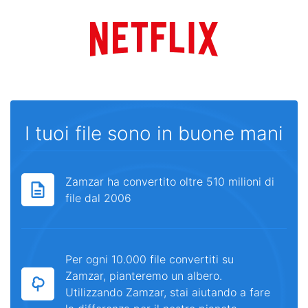
I tuoi file sono in buone mani
Zamzar ha convertito oltre 510 milioni di
file dal 2006
Per ogni 10.000 file convertiti su
Zamzar, pianteremo un albero.
Utilizzando Zamzar, stai aiutando a fare