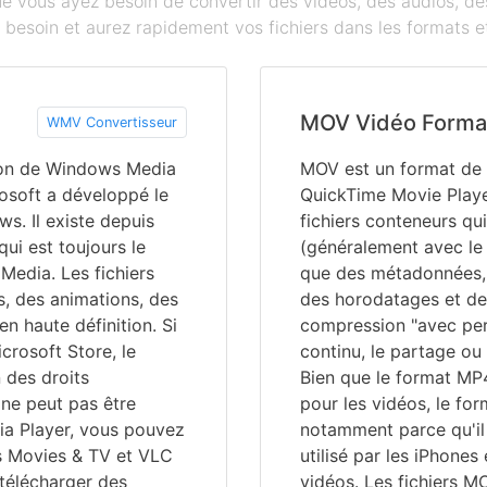
que vous ayez besoin de convertir des vidéos, des audios, 
besoin et aurez rapidement vos fichiers dans les formats et
MOV Vidéo Forma
WMV Convertisseur
ion de Windows Media
MOV est un format de f
osoft a développé le
QuickTime Movie Playe
s. Il existe depuis
fichiers conteneurs qu
ui est toujours le
(généralement avec le 
Media. Les fichiers
que des métadonnées, 
, des animations, des
des horodatages et de
en haute définition. Si
compression "avec pert
crosoft Store, le
continu, le partage ou
n des droits
Bien que le format MP
 ne peut pas être
pour les vidéos, le fo
a Player, vous pouvez
notamment parce qu'il 
s Movies & TV et VLC
utilisé par les iPhones
télécharger des
vidéos. Les fichiers M