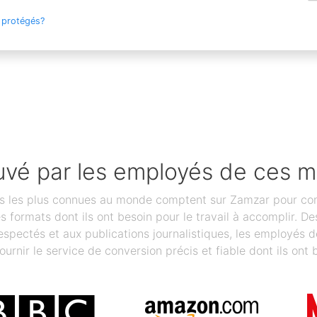
 protégés?
vé par les employés de ces 
les plus connues au monde comptent sur Zamzar pour conver
des formats dont ils ont besoin pour le travail à accomplir.
spectés et aux publications journalistiques, les employés 
ournir le service de conversion précis et fiable dont ils ont 