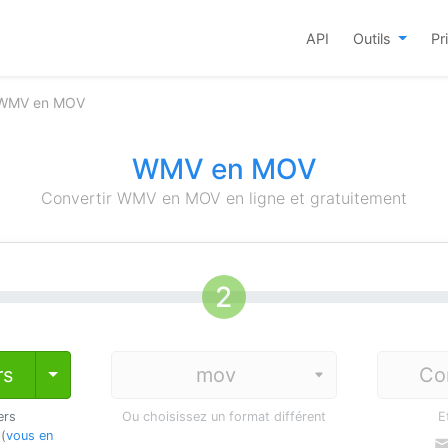
API
Outils
Pr
r WMV en MOV
WMV en MOV
Convertir WMV en MOV en ligne et gratuitement
rs
Co
Toggle Dropdown
ers
Ou choisissez un format différent
E
 (
vous en