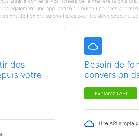
s aider à convertir vos fichiers de la manière la plus prat
ffrons également une application de bureau pour les conversi
ersions de fichiers automatisées pour les développeurs. Le c
ir des
Besoin de fon
epuis votre
conversion da
Explorez l'API
Une API simple po
au