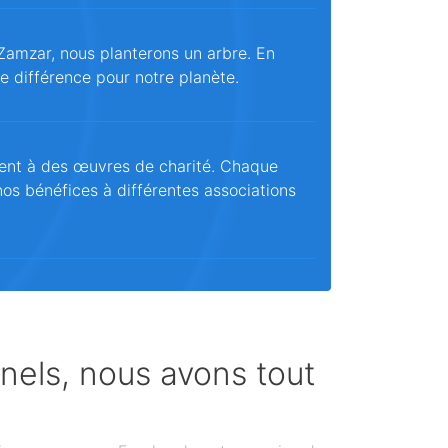
Zamzar, nous planterons un arbre. En
ne différence pour notre planète.
ent à des œuvres de charité. Chaque
os bénéfices à différentes associations
nnels, nous avons tout