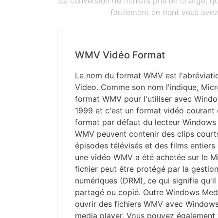
de conversion de fichiers pris en charge, 
facilement ce dont vous avez 
WMV Vidéo Format
Le nom du format WMV est l'abréviat
Video. Comme son nom l'indique, Micr
format WMV pour l'utiliser avec Window
1999 et c'est un format vidéo courant q
format par défaut du lecteur Windows 
WMV peuvent contenir des clips courts
épisodes télévisés et des films entiers 
une vidéo WMV a été achetée sur le Mi
fichier peut être protégé par la gestio
numériques (DRM), ce qui signifie qu'il
partagé ou copié. Outre Windows Medi
ouvrir des fichiers WMV avec Window
media player. Vous pouvez également 